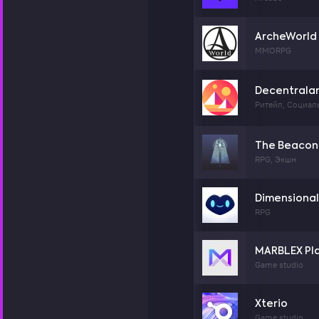
ArcheWorld
MMORPG
Decentrala
Ритейл, Социал
The Beacon
RPG, Экшн
Dimensional
RPG
MARBLEX Pl
Game studio
Xterio
Game studio