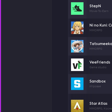
StepN
Move-To-Earn
Ni no Kuni: 
MMORPG
Tatsumeek
MMORPG
VeeFriends
Game studio
Sandbox
Игровая
Star Atlas
MMORPG, Косми