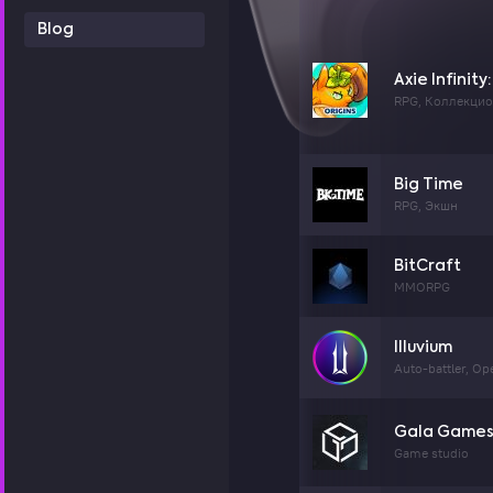
Blog
Axie Infinity
RPG, Коллекцио
Big Time
RPG, Экшн
BitCraft
MMORPG
Illuvium
Auto-battler, O
Gala Game
Game studio