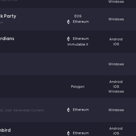
Windows
EOS
ck Party
Windows
Ethereum
шн
Ethereum
ardians
Android
iOS
Immutable X
Windows
Android
Polygon
iOS
Windows
Ethereum
Windows
d, User Generated Content
Android
nbird
Ethereum
iOS