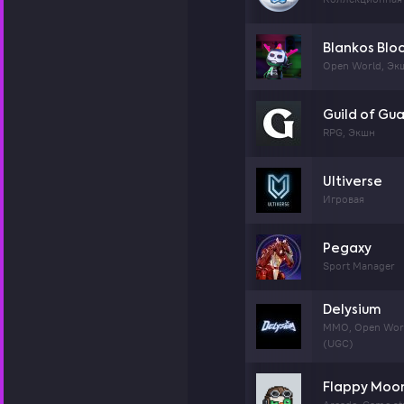
Blankos Blo
Open World, Эк
Guild of Gu
RPG, Экшн
Ultiverse
Игровая
Pegaxy
Sport Manager
Delysium
MMO, Open Worl
(UGC)
Flappy Moo