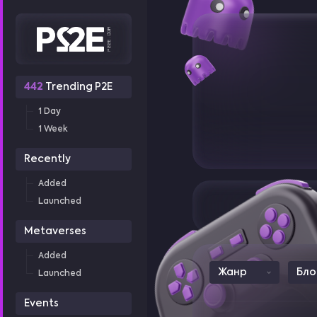
442
Trending P2E
1 Day
1 Week
Recently
Added
Launched
Metaverses
Added
Жанр
Бло
Launched
Events