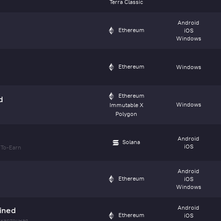
Terra Classic
Android
Ethereum
iOS
Windows
Ethereum
Windows
Ethereum
d
Windows
Immutable X
Polygon
Android
Solana
iOS
To-Earn
Android
Ethereum
iOS
Windows
Android
ined
Ethereum
iOS
карточная