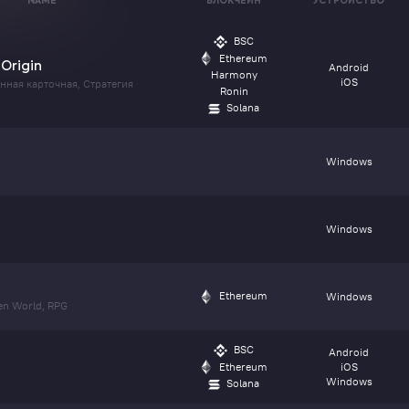
NAME
БЛОКЧЕЙН
УСТРОЙСТВО
BSC
Ethereum
: Origin
Android
Harmony
iOS
нная карточная, Стратегия
Ronin
Solana
Windows
Windows
Ethereum
Windows
pen World, RPG
BSC
Android
s
Ethereum
iOS
Windows
Solana