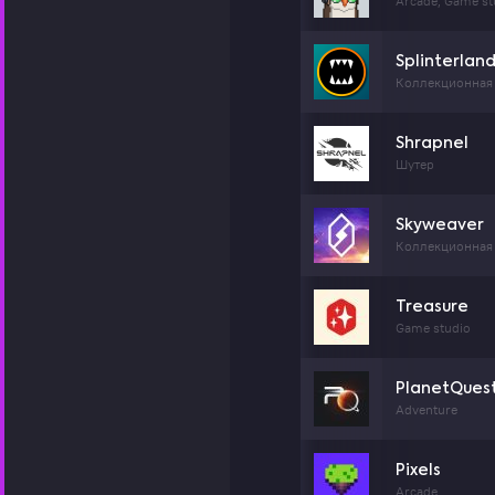
Arcade, Game st
Splinterlan
Коллекционная 
Shrapnel
Шутер
Skyweaver
Коллекционная 
Treasure
Game studio
PlanetQues
Adventure
Pixels
Arcade