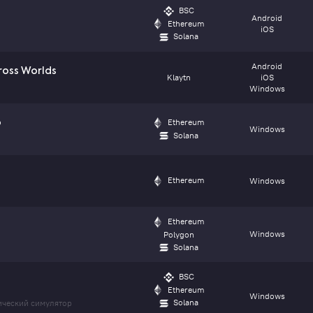
BSC
Android
Ethereum
iOS
Solana
Android
Cross Worlds
Klaytn
iOS
Windows
Ethereum
o
Windows
Solana
Ethereum
Windows
Ethereum
Windows
Polygon
Solana
BSC
Ethereum
Windows
Solana
ческий симулятор