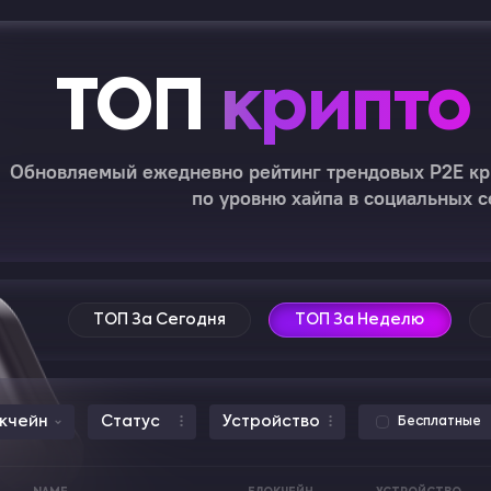
ТОП
крипто
Обновляемый ежедневно рейтинг трендовых P2E кр
по уровню хайпа в социальных с
ТОП За Сегодня
ТОП За Неделю
кчейн
Статус
Устройство
Бесплатные