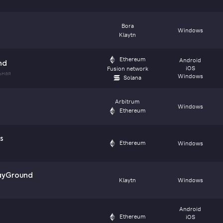
Bora
Windows
Klaytn
Ethereum
Android
nd
iOS
Fusion network
ьная
Windows
Solana
Arbitrum
Windows
Ethereum
s
Ethereum
Windows
ayGround
Klaytn
Windows
Android
Ethereum
iOS