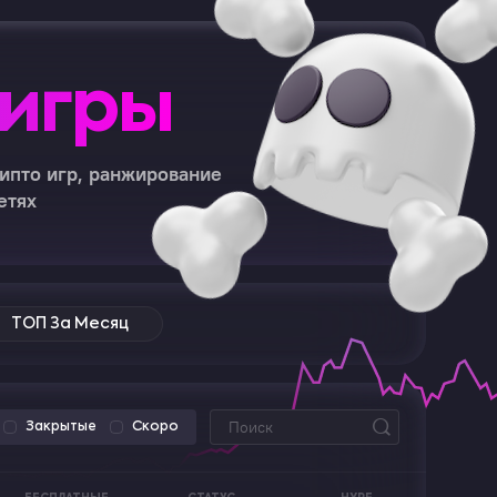
 игры
ипто игр, ранжирование
етях
ТОП За Месяц
Закрытые
Скоро