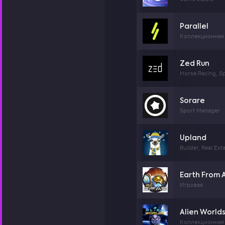
Parallel
Коллекционная 
Zed Run
Horse Racing, S
Sorare
Sport Manager
Upland
Builder, Real Est
Earth From 
Игровая
Alien World
Коллекционная 