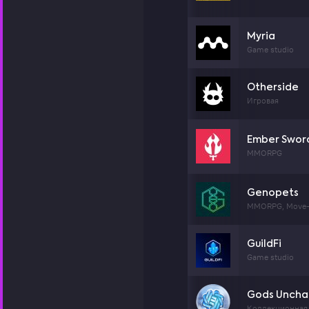
Myria
Game studio
Otherside
Игровая
Ember Swor
MMORPG
Genopets
MMORPG, Move-
GuildFi
Game studio
Gods Uncha
Коллекционная 