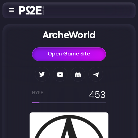
ArcheWorld
Open Game Site
453
HYPE