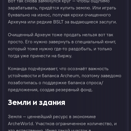
Вот так снова замкнулся круг — чтобы ощутимо
зарабатывать, придётся купить землю. Или играть
буквально на износ, получая крохи очищенного
Археума или редкие BSLT за выдающиеся заслуги.
Очищенный Археум тоже продать нельзя вот так
просто. Его нужно завернуть в специальный юнит,
который тоже нужно где-то раздобыть, и только
тогда уже принести на биржу.
Команда подчёркивает, что осознаёт важность
устойчивости и баланса Archeum, поэтому заведомо
позаботилась о поддержке баланса спроса/
предложения, создав резервный фонд.
Земли и здания
Земля — ценнейший ресурс в экономике
ArcheWorld. Участков ограниченное количество, и
это естественно. Имея такой участок в