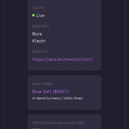
СТАТУС
Live
БЛОКЧЕЙН
Bora
Klaytn
GAME SITE
https://asia.archeworld.com/
GAME TOKEN
Blue Salt ($BSLT)
In-Game Currency / Utility Token
TOP 10 POPULAR GAMES LAST WEEK