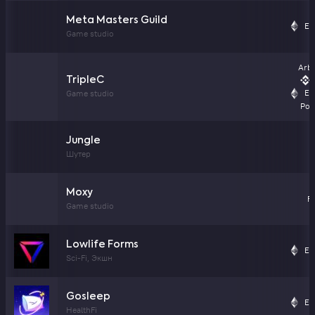
Meta Masters Guild
Et
Game studio
Arb
TripleC
Et
Game studio
Pol
Jungle
Шутер
Moxy
F
Game studio
Lowlife Forms
Et
Sci-Fi, Экшн
Gosleep
Et
HealthFi