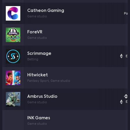
Catheon Gaming
Pol
Game studio
ForeVR
Game studio
Scrimmage
Et
Betting
Hitwicket
Fantasy Sport, Game studio
Ambrus Studio
Et
Game studio
INK Games
Game studio