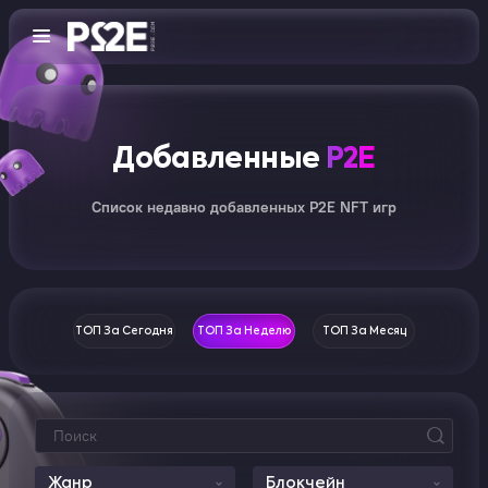
Добавленные
P2E
Список недавно добавленных P2E NFT игр
ТОП За Сегодня
ТОП За Неделю
ТОП За Месяц
Жанр
Блокчейн