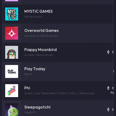
MYSTiC GAMES
Game studio
Overworld Games
Adventure, Game studio
Flappy Moonbird
Et
Arcade, Game studio
Play Today
F
Sport
Et
Phi
Pol
Quest, User Generated Content (UGC), Песочница
Sleepagotchi
Et
HealthFi