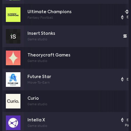
Ultimate Champions
Et
Fantasy Football
Insert Stonks
S
Game studio
Theorycraft Games
Game studio
Future Star
Et
Move-To-Earn
Curio
Game studio
Et
Intella X
Pol
Game studio