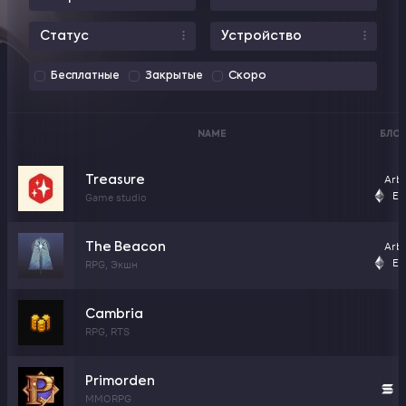
Статус
Устройство
Бесплатные
Закрытые
Скоро
NAME
БЛО
Arb
Treasure
Et
Game studio
Arb
The Beacon
Et
RPG, Экшн
Cambria
RPG, RTS
Primorden
S
MMORPG